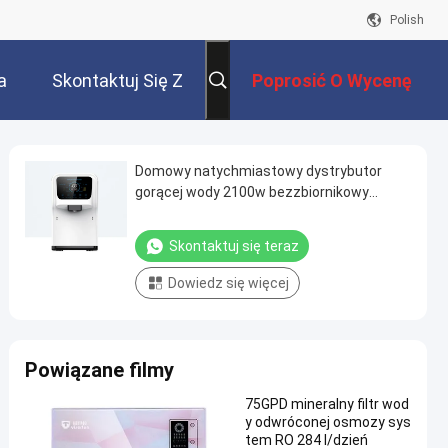
Polish
a
Skontaktuj Się Z
Poprosić O Wycenę
Nami
Domowy natychmiastowy dystrybutor
gorącej wody 2100w bezzbiornikowy
oczyszczacz wody
Skontaktuj się teraz
Dowiedz się więcej
Powiązane filmy
75GPD mineralny filtr wod
y odwróconej osmozy sys
tem RO 284 l/dzień