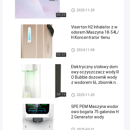
Domowy oczyszczacz wody
2025-11-20
00:09
Viserton H2 Inhalator z w
odorem Maszyna 18-54L/
H Koncentrator tlenu
Maszyna do inhalacji wodoru
2024-11-08
00:37
Elektryczny stołowy dom
owy oczyszczacz wody R
O Bubble dozownik wody
z wodorem 6L zbiornik na
wodę
Domowy oczyszczacz wody
00:15
2025-11-20
SPE PEM Maszyna wodor
owo bogata 75 galonów H
2 Generator wody
Maszyna do wody bogatej w
2025-03-31