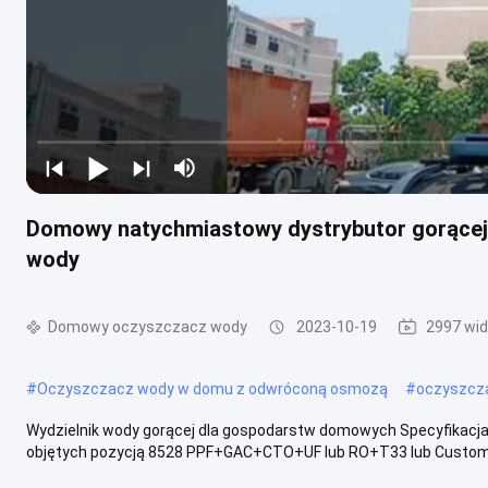
Domowy natychmiastowy dystrybutor gorącej
wody
Domowy oczyszczacz wody
2023-10-19
2997 wid
#
Oczyszczacz wody w domu z odwróconą osmozą
#
oczyszcz
Wydzielnik wody gorącej dla gospodarstw domowych Specyfikacja
objętych pozycją 8528 PPF+GAC+CTO+UF lub RO+T33 lub Custom Mo