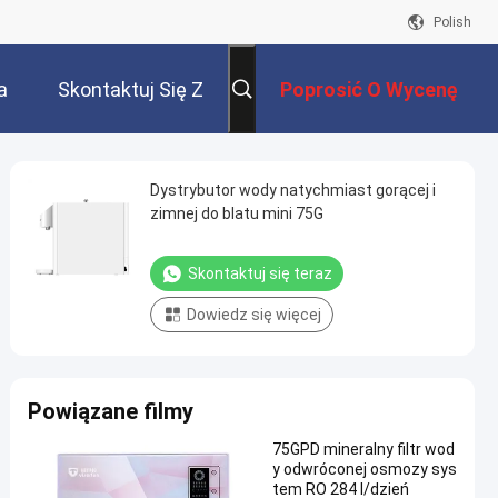
Polish
a
Skontaktuj Się Z
Poprosić O Wycenę
Nami
Dystrybutor wody natychmiast gorącej i
zimnej do blatu mini 75G
Skontaktuj się teraz
Dowiedz się więcej
Powiązane filmy
75GPD mineralny filtr wod
y odwróconej osmozy sys
tem RO 284 l/dzień