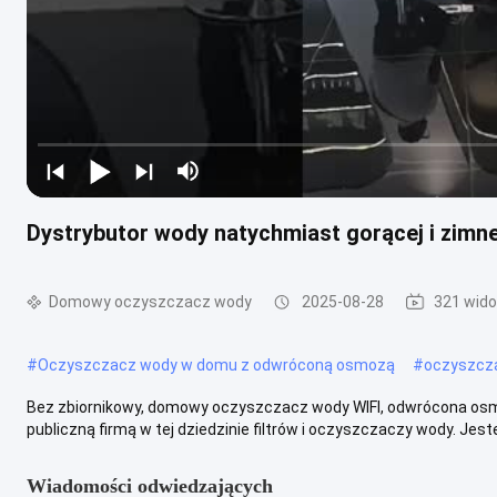
Dystrybutor wody natychmiast gorącej i zimne
Domowy oczyszczacz wody
2025-08-28
321 wido
#
Oczyszczacz wody w domu z odwróconą osmozą
#
oczyszcz
Bez zbiornikowy, domowy oczyszczacz wody WIFI, odwrócona osmoz
publiczną firmą w tej dziedzinie filtrów i oczyszczaczy wody. Jest
Wiadomości odwiedzających