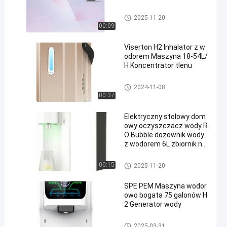
Domowy oczyszczacz wody
2025-11-20
00:09
Viserton H2 Inhalator z w
odorem Maszyna 18-54L/
H Koncentrator tlenu
Maszyna do inhalacji wodoru
2024-11-08
00:37
Elektryczny stołowy dom
owy oczyszczacz wody R
O Bubble dozownik wody
z wodorem 6L zbiornik na
wodę
Domowy oczyszczacz wody
00:15
2025-11-20
SPE PEM Maszyna wodor
owo bogata 75 galonów H
2 Generator wody
Maszyna do wody bogatej w
2025-03-31