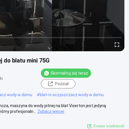
j do blatu mini 75G
Skontaktuj się teraz
ki
Podział
acz wody w domu
#
blat ro oczyszczacz wody w domu
a, maszyna do wody pitnej na blat Viserton jest jedyną
eśmy profesjonaln...
Zobacz więcej
Zostaw wiadomość