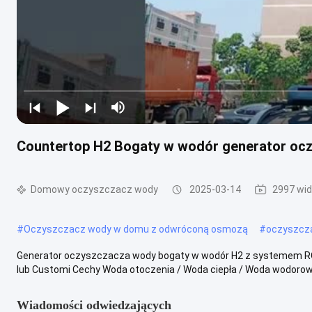
Countertop H2 Bogaty w wodór generator oc
Domowy oczyszczacz wody
2025-03-14
2997 wid
#
Oczyszczacz wody w domu z odwróconą osmozą
#
oczyszcz
Generator oczyszczacza wody bogaty w wodór H2 z systemem RO
lub Customi Cechy Woda otoczenia / Woda ciepła / Woda wodorowa 
Wiadomości odwiedzających