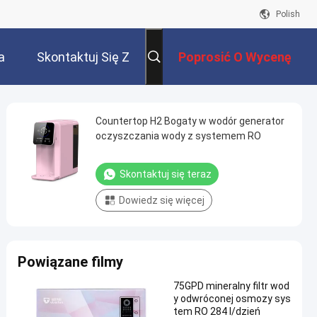
Polish
a
Skontaktuj Się Z
Poprosić O Wycenę
Nami
Countertop H2 Bogaty w wodór generator
oczyszczania wody z systemem RO
Skontaktuj się teraz
Dowiedz się więcej
Powiązane filmy
75GPD mineralny filtr wod
y odwróconej osmozy sys
tem RO 284 l/dzień