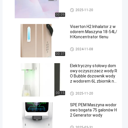
Domowy oczyszczacz wody
2025-11-20
00:09
Viserton H2 Inhalator z w
odorem Maszyna 18-54L/
H Koncentrator tlenu
Maszyna do inhalacji wodoru
2024-11-08
00:37
Elektryczny stołowy dom
owy oczyszczacz wody R
O Bubble dozownik wody
z wodorem 6L zbiornik na
wodę
Domowy oczyszczacz wody
00:15
2025-11-20
SPE PEM Maszyna wodor
owo bogata 75 galonów H
2 Generator wody
Maszyna do wody bogatej w
2025-03-31