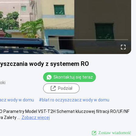
zyszczania wody z systemem RO
Skontaktuj się teraz
oki
Podział
acz wody w domu
#
blat ro oczyszczacz wody w domu
 Parametry Model VST-T2H Schemat kluczowej filtracji RO/UF/NF
Zalety ...
Zobacz więcej
Zostaw wiadomość