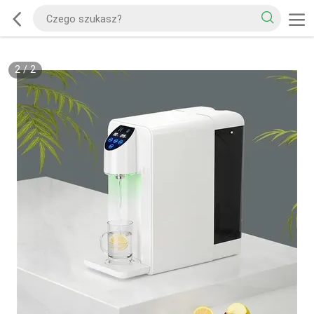
2
/
2