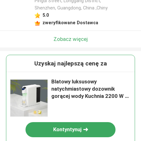
Pingdi Street, Longgang District,
Shenzhen, Guangdong, China ,Chiny
5.0
zweryfikowane Dostawca
Zobacz więcej
Uzyskaj najlepszą cenę za
Blatowy luksusowy
natychmiastowy dozownik
gorącej wody Kuchnia 2200 W z
systemem RO
Kontyntynuj