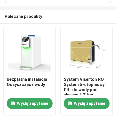
Polecane produkty
bezpłatna instalacja
System Viserton RO
Dom
Oczyszczacz wody
System 5-stopniowy
filtr do wody pod
zlewem 1,7 l/m
Produkty
Kompaktowy styl
Wyślij zapytanie
Wyślij zapytanie
przemysłowy
O nas