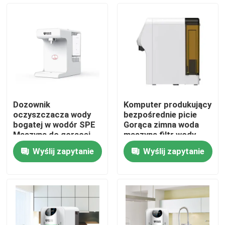
Wycieczka po fabryce
Kontrola jakości
Skontaktuj się z nami
Dozownik
Komputer produkujący
oczyszczacza wody
bezpośrednie picie
Aktualności
bogatej w wodór SPE
Gorąca zimna woda
Maszyna do gorącej
maszyna filtr wody
wody do domu
system
Wyślij zapytanie
Wyślij zapytanie
Sprawy
Poprosić o wycenę
Maszyna do inhalacji wodoru